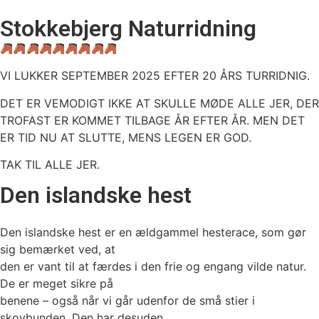
Videre
Stokkebjerg Naturridning
til
indhold
VI LUKKER SEPTEMBER 2025 EFTER 20 ÅRS TURRIDNIG.
DET ER VEMODIGT IKKE AT SKULLE MØDE ALLE JER, DER
TROFAST ER KOMMET TILBAGE ÅR EFTER ÅR. MEN DET
ER TID NU AT SLUTTE, MENS LEGEN ER GOD.
TAK TIL ALLE JER.
Den islandske hest
Den islandske hest er en ældgammel hesterace, som gør
sig bemærket ved, at
den er vant til at færdes i den frie og engang vilde natur.
De er meget sikre på
benene – også når vi går udenfor de små stier i
skovbunden. Den har desuden